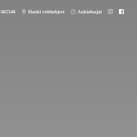
7402548
Hanki reittiohjeet
Aukioloajat