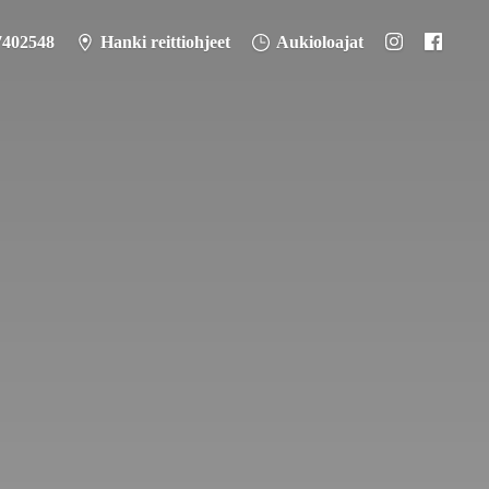
7402548
Hanki reittiohjeet
Aukioloajat