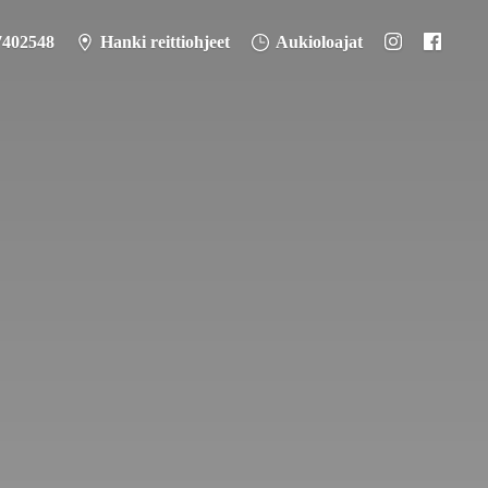
7402548
Hanki reittiohjeet
Aukioloajat