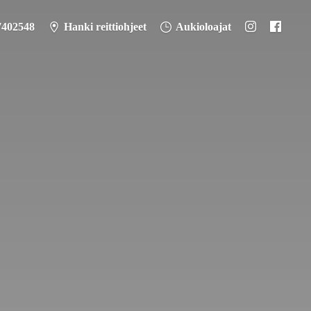
7402548
Hanki reittiohjeet
Aukioloajat