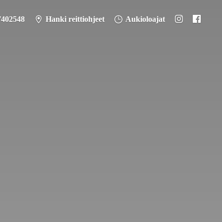
7402548
Hanki reittiohjeet
Aukioloajat